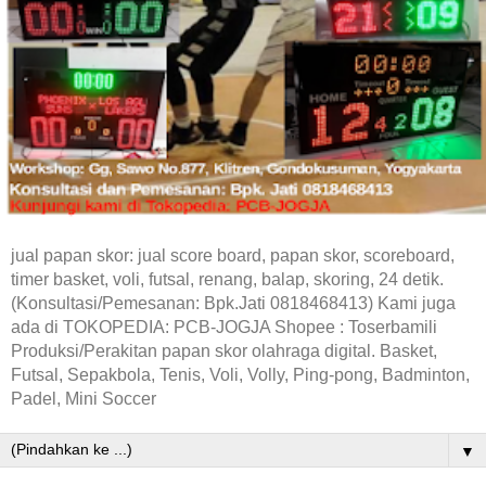
jual papan skor: jual score board, papan skor, scoreboard,
timer basket, voli, futsal, renang, balap, skoring, 24 detik.
(Konsultasi/Pemesanan: Bpk.Jati 0818468413) Kami juga
ada di TOKOPEDIA: PCB-JOGJA Shopee : Toserbamili
Produksi/Perakitan papan skor olahraga digital. Basket,
Futsal, Sepakbola, Tenis, Voli, Volly, Ping-pong, Badminton,
Padel, Mini Soccer
▼