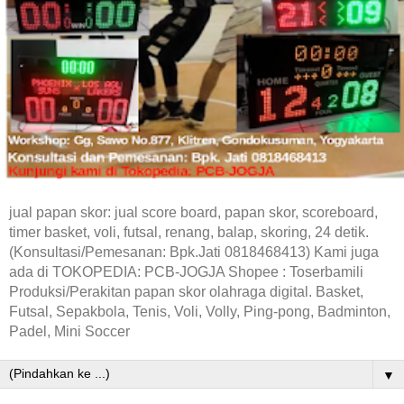
jual papan skor: jual score board, papan skor, scoreboard,
timer basket, voli, futsal, renang, balap, skoring, 24 detik.
(Konsultasi/Pemesanan: Bpk.Jati 0818468413) Kami juga
ada di TOKOPEDIA: PCB-JOGJA Shopee : Toserbamili
Produksi/Perakitan papan skor olahraga digital. Basket,
Futsal, Sepakbola, Tenis, Voli, Volly, Ping-pong, Badminton,
Padel, Mini Soccer
▼