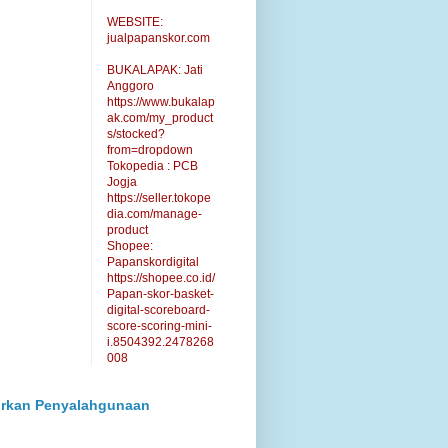
WEBSITE:
jualpapanskor.com
BUKALAPAK: Jati
Anggoro
https://www.bukalap
ak.com/my_product
s/stocked?
from=dropdown
Tokopedia : PCB
Jogja
https://seller.tokope
dia.com/manage-
product
Shopee:
Papanskordigital
https://shopee.co.id/
Papan-skor-basket-
digital-scoreboard-
score-scoring-mini-
i.8504392.2478268
008
rkan Penyalahgunaan