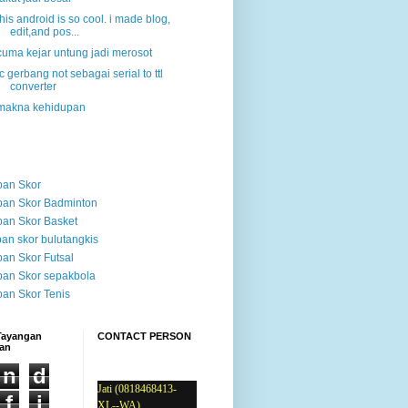
this android is so cool. i made blog,
edit,and pos...
cuma kejar untung jadi merosot
ic gerbang not sebagai serial to ttl
converter
makna kehidupan
pan Skor
an Skor Badminton
an Skor Basket
an skor bulutangkis
an Skor Futsal
an Skor sepakbola
an Skor Tenis
 Tayangan
CONTACT PERSON
an
n
d
Jati (0818468413-
f
i
XL--WA)