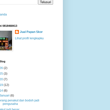
randa
ti 0818468413
Jual Papan Skor
Lihat profil lengkapku
Blog
26
(2)
25
(3)
20
(7)
19
(12)
14
(6)
Januari
(6)
orang penakut dan bodoh jadi
pengusaha
takut jadi besar