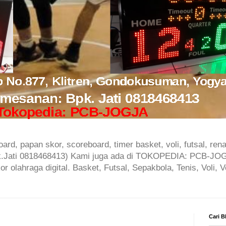
oard, papan skor, scoreboard, timer basket, voli, futsal, rena
k.Jati 0818468413) Kami juga ada di TOKOPEDIA: PCB-JOG
r olahraga digital. Basket, Futsal, Sepakbola, Tenis, Voli, 
Cari B