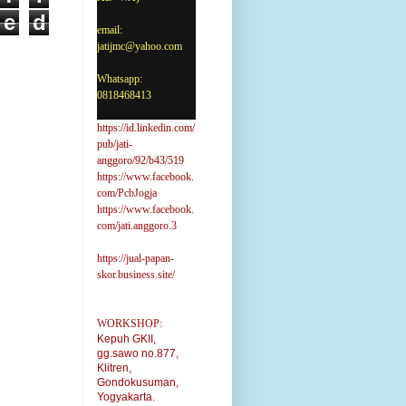
e
d
email:
jatijmc@yahoo.com
Whatsapp:
0818468413
https://id.linkedin.com/
pub/jati-
anggoro/92/b43/519
https://www.facebook.
com/PcbJogja
https://www.facebook.
com/jati.anggoro.3
https://jual-papan-
skor.business.site/
WORKSHOP:
Kepuh GKII,
gg.sawo no.877,
Klitren,
Gondokusuman,
Yogyakarta.