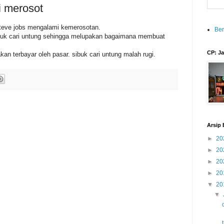
i merosot
teve jobs mengalami kemerosotan.
Be
ibuk cari untung sehingga melupakan bagaimana membuat
CP: Ja
kan terbayar oleh pasar. sibuk cari untung malah rugi.
Arsip 
►
20
►
20
►
20
►
20
▼
20
▼