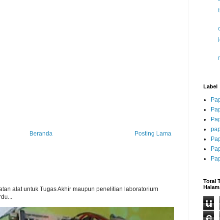
Label
Pa
Pap
Pap
pap
Beranda
Posting Lama
Pap
Pap
Pap
Total
Halam
tan alat untuk Tugas Akhir maupun penelitian laboratorium
du...
u
e